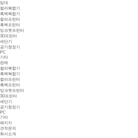
임대
컬러복합기
흑백복합기
컬러프린터
흑백프린터
잉크젯프린터
3D프린터
세단기
공기청정기
PC
기타
판매
컬러복합기
흑백복합기
컬러프린터
흑백프린터
잉크젯프린터
3D프린터
세단기
공기청정기
PC
기타
패키지
견적문의
회사소개