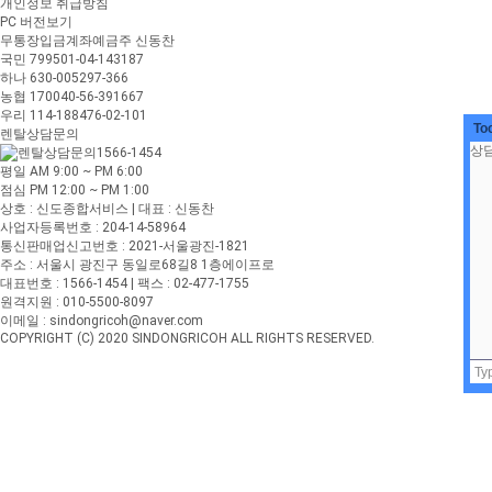
개인정보 취급방침
PC 버전보기
무통장입금계좌
예금주 신동찬
국민 799501-04-143187
하나 630-005297-366
농협 170040-56-391667
우리 114-188476-02-101
To
렌탈상담문의
1566-1454
평일 AM 9:00 ~ PM 6:00
점심 PM 12:00 ~ PM 1:00
상호 : 신도종합서비스 | 대표 : 신동찬
사업자등록번호 : 204-14-58964
통신판매업신고번호 : 2021-서울광진-1821
주소 : 서울시 광진구 동일로68길8 1층에이프로
대표번호 : 1566-1454 | 팩스 : 02-477-1755
원격지원 : 010-5500-8097
이메일 : sindongricoh@naver.com
COPYRIGHT (C) 2020 SINDONGRICOH ALL RIGHTS RESERVED.