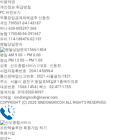
이용약관
개인정보 취급방침
PC 버전보기
무통장입금계좌
예금주 신동찬
국민 799501-04-143187
하나 630-005297-366
농협 170040-56-391667
우리 114-188476-02-101
렌탈상담문의
1566-1454
평일 AM 9:00 ~ PM 6:00
점심 PM 12:00 ~ PM 1:00
상호 : 신도종합서비스 | 대표 : 신동찬
사업자등록번호 : 204-14-58964
통신판매업신고번호 : 2021-서울광진-1821
주소 : 서울시 광진구 동일로68길8 1층에이프로
대표번호 : 1566-1454 | 팩스 : 02-477-1755
원격지원 : 010-5500-8097
이메일 : sindongricoh@naver.com
COPYRIGHT (C) 2020 SINDONGRICOH ALL RIGHTS RESERVED.
프린텍솔루션 회원가입 하기
회원가입
임대
+
-