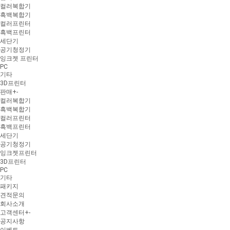
컬러복합기
흑백복합기
컬러프린터
흑백프린터
세단기
공기청정기
잉크젯 프린터
PC
기타
3D프린터
판매
+
-
컬러복합기
흑백복합기
컬러프린터
흑백프린터
세단기
공기청정기
잉크젯프린터
3D프린터
PC
기타
패키지
견적문의
회사소개
고객센터
+
-
공지사항