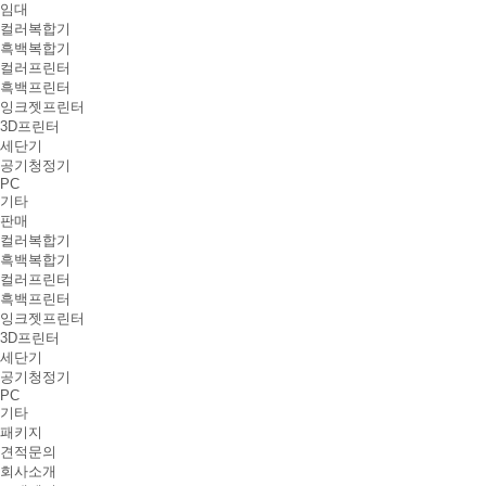
임대
컬러복합기
흑백복합기
컬러프린터
흑백프린터
잉크젯프린터
3D프린터
세단기
공기청정기
PC
기타
판매
컬러복합기
흑백복합기
컬러프린터
흑백프린터
잉크젯프린터
3D프린터
세단기
공기청정기
PC
기타
패키지
견적문의
회사소개