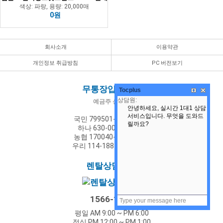
색상: 파랑, 용량: 20,000매
0원
회사소개
이용약관
개인정보 취급방침
PC 버전보기
무통장입금계좌
Tocplus
예금주 신동찬
국민 799501-04-143187
하나 630-005297-366
농협 170040-56-391667
우리 114-188476-02-101
렌탈상담문의
1566-1454
평일 AM 9:00 ~ PM 6:00
점심 PM 12:00 ~ PM 1:00