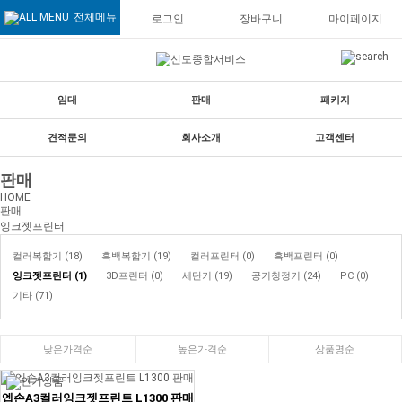
전체메뉴
로그인
장바구니
마이페이지
임대
판매
패키지
견적문의
회사소개
고객센터
판매
HOME
판매
잉크젯프린터
컬러복합기 (18)
흑백복합기 (19)
컬러프린터 (0)
흑백프린터 (0)
잉크젯프린터 (1)
3D프린터 (0)
세단기 (19)
공기청정기 (24)
PC (0)
기타 (71)
낮은가격순
높은가격순
상품명순
엡손A3컬러잉크젯프린트 L1300 판매