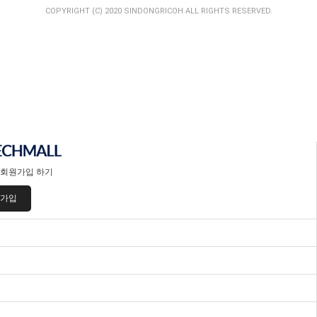
COPYRIGHT (C) 2020 SINDONGRICOH ALL RIGHTS RESERVED.
회원가입 하기
가입