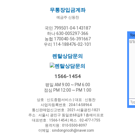
무통장입금계좌
예금주 신동찬
국민 799501-04-143187
하나 630-005297-366
To
농협 170040-56-391667
우리 114-188476-02-101
렌탈상담문의
1566-1454
평일 AM 9:00 ~ PM 6:00
점심 PM 12:00 ~ PM 1:00
상호 : 신도종합서비스 | 대표 : 신동찬
사업자등록번호 : 204-14-58964
통신판매업신고번호 : 2021-서울광진-1821
주소 : 서울시 광진구 동일로68길8 1층에이프로
대표번호 : 1566-1454 | 팩스 : 02-477-1755
원격지원 : 010-5500-8097
이메일 : sindongricoh@naver.com