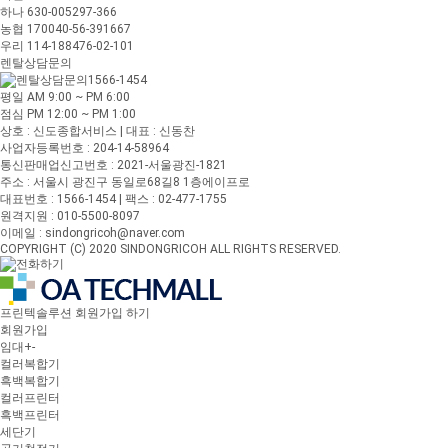
하나 630-005297-366
농협 170040-56-391667
우리 114-188476-02-101
렌탈상담문의
1566-1454
평일 AM 9:00 ~ PM 6:00
점심 PM 12:00 ~ PM 1:00
상호 : 신도종합서비스 | 대표 : 신동찬
사업자등록번호 : 204-14-58964
통신판매업신고번호 : 2021-서울광진-1821
주소 : 서울시 광진구 동일로68길8 1층에이프로
대표번호 : 1566-1454 | 팩스 : 02-477-1755
원격지원 : 010-5500-8097
이메일 : sindongricoh@naver.com
COPYRIGHT (C) 2020 SINDONGRICOH ALL RIGHTS RESERVED.
프린텍솔루션 회원가입 하기
회원가입
임대
+
-
컬러복합기
흑백복합기
컬러프린터
흑백프린터
세단기