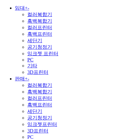
임대
+
-
컬러복합기
흑백복합기
컬러프린터
흑백프린터
세단기
공기청정기
잉크젯 프린터
PC
기타
3D프린터
판매
+
-
컬러복합기
흑백복합기
컬러프린터
흑백프린터
세단기
공기청정기
잉크젯프린터
3D프린터
PC