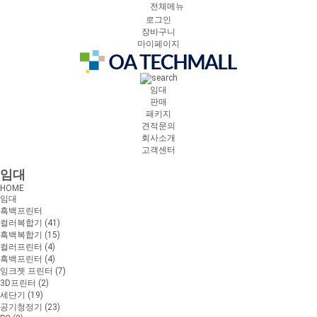
전체메뉴
로그인
장바구니
마이페이지
임대
판매
패키지
견적문의
회사소개
고객센터
임대
HOME
임대
흑백프린터
컬러복합기 (41)
흑백복합기 (15)
컬러프린터 (4)
흑백프린터 (4)
잉크젯 프린터 (7)
3D프린터 (2)
세단기 (19)
공기청정기 (23)