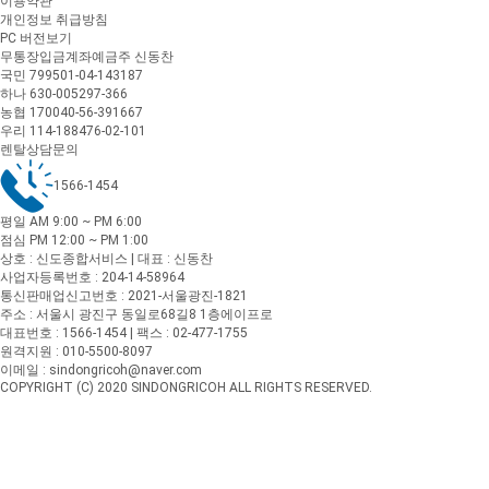
이용약관
개인정보 취급방침
PC 버전보기
무통장입금계좌
예금주 신동찬
국민 799501-04-143187
하나 630-005297-366
농협 170040-56-391667
우리 114-188476-02-101
렌탈상담문의
1566-1454
평일 AM 9:00 ~ PM 6:00
점심 PM 12:00 ~ PM 1:00
상호 : 신도종합서비스 | 대표 : 신동찬
사업자등록번호 : 204-14-58964
통신판매업신고번호 : 2021-서울광진-1821
주소 : 서울시 광진구 동일로68길8 1층에이프로
대표번호 : 1566-1454 | 팩스 : 02-477-1755
원격지원 : 010-5500-8097
이메일 : sindongricoh@naver.com
COPYRIGHT (C) 2020 SINDONGRICOH ALL RIGHTS RESERVED.