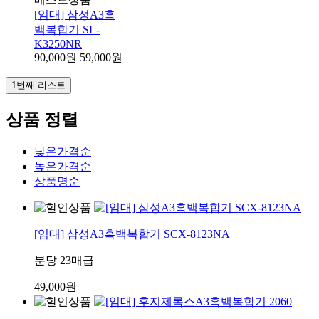
[임대] 삼성A3흑
백복합기 SL-
K3250NR
90,000원
59,000원
1번째 리스트
상품 정렬
낮은가격순
높은가격순
상품명순
[임대] 삼성A3흑백복합기 SCX-8123NA
분당 23매급
49,000원