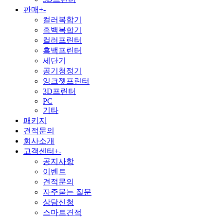
판매
+
-
컬러복합기
흑백복합기
컬러프린터
흑백프린터
세단기
공기청정기
잉크젯프린터
3D프린터
PC
기타
패키지
견적문의
회사소개
고객센터
+
-
공지사항
이벤트
견적문의
자주묻는 질문
상담신청
스마트견적