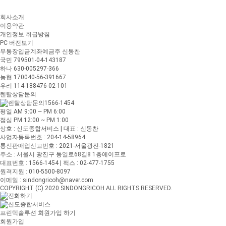
회사소개
이용약관
개인정보 취급방침
PC 버전보기
무통장입금계좌
예금주 신동찬
국민 799501-04-143187
하나 630-005297-366
농협 170040-56-391667
우리 114-188476-02-101
렌탈상담문의
1566-1454
평일 AM 9:00 ~ PM 6:00
점심 PM 12:00 ~ PM 1:00
상호 : 신도종합서비스 | 대표 : 신동찬
사업자등록번호 : 204-14-58964
통신판매업신고번호 : 2021-서울광진-1821
주소 : 서울시 광진구 동일로68길8 1층에이프로
대표번호 : 1566-1454 | 팩스 : 02-477-1755
원격지원 : 010-5500-8097
이메일 : sindongricoh@naver.com
COPYRIGHT (C) 2020 SINDONGRICOH ALL RIGHTS RESERVED.
프린텍솔루션 회원가입 하기
회원가입