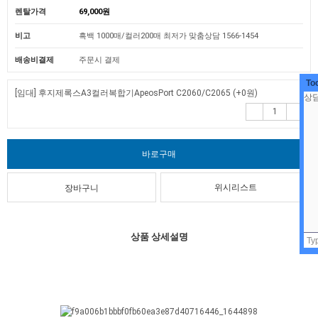
렌탈가격
69,000원
비고
흑백 1000매/컬러200매 최저가 맞춤상담 1566-1454
배송비결제
주문시 결제
To
[임대] 후지제록스A3컬러복합기ApeosPort C2060/C2065
(+0원)
위시리스트
상품 상세설명