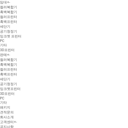
임대
+
-
컬러복합기
흑백복합기
컬러프린터
흑백프린터
세단기
공기청정기
잉크젯 프린터
PC
기타
3D프린터
판매
+
-
컬러복합기
흑백복합기
컬러프린터
흑백프린터
세단기
공기청정기
잉크젯프린터
3D프린터
PC
기타
패키지
견적문의
회사소개
고객센터
+
-
공지사항