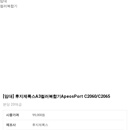
임대
컬러복합기
[임대] 후지제록스A3컬러복합기ApeosPort C2060/C2065
분당 20매급
시중가격
99,000원
제조사
후지제록스