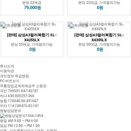
분당 22매급
분당 22매급, 가격협의가능
79,000원
0원
[판매] 삼성A3컬러복합기 SL-
[판매] 삼성A3컬러복합기 SL-
X4255LX
X4305LX
분당 25매급, 가격협의가능
분당 30매급, 가격협의가능
0원
0원
회사소개
이용약관
개인정보 취급방침
PC 버전보기
무통장입금계좌
예금주 신동찬
국민 799501-04-143187
하나 630-005297-366
농협 170040-56-391667
우리 114-188476-02-101
렌탈상담문의
1566-1454
평일 AM 9:00 ~ PM 6:00
점심 PM 12:00 ~ PM 1:00
상호 : 신도종합서비스 | 대표 : 신동찬