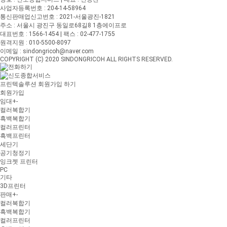
사업자등록번호 : 204-14-58964
통신판매업신고번호 : 2021-서울광진-1821
주소 : 서울시 광진구 동일로68길8 1층에이프로
대표번호 : 1566-1454 | 팩스 : 02-477-1755
원격지원 : 010-5500-8097
이메일 : sindongricoh@naver.com
COPYRIGHT (C) 2020 SINDONGRICOH ALL RIGHTS RESERVED.
프린텍솔루션 회원가입 하기
회원가입
임대
+
-
컬러복합기
흑백복합기
컬러프린터
흑백프린터
세단기
공기청정기
잉크젯 프린터
PC
기타
3D프린터
판매
+
-
컬러복합기
흑백복합기
컬러프린터