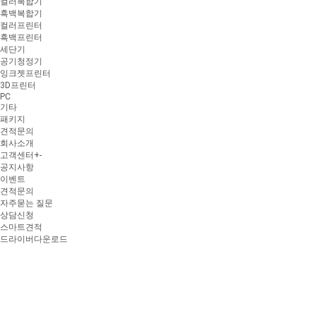
컬러복합기
흑백복합기
컬러프린터
흑백프린터
세단기
공기청정기
잉크젯프린터
3D프린터
PC
기타
패키지
견적문의
회사소개
고객센터
+
-
공지사항
이벤트
견적문의
자주묻는 질문
상담신청
스마트견적
드라이버다운로드