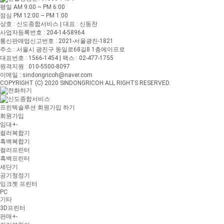
평일 AM 9:00 ~ PM 6:00
점심 PM 12:00 ~ PM 1:00
상호 : 신도종합서비스 | 대표 : 신동찬
사업자등록번호 : 204-14-58964
통신판매업신고번호 : 2021-서울광진-1821
주소 : 서울시 광진구 동일로68길8 1층에이프로
대표번호 : 1566-1454 | 팩스 : 02-477-1755
원격지원 : 010-5500-8097
이메일 : sindongricoh@naver.com
COPYRIGHT (C) 2020 SINDONGRICOH ALL RIGHTS RESERVED.
프린텍솔루션 회원가입 하기
회원가입
임대
+
-
컬러복합기
흑백복합기
컬러프린터
흑백프린터
세단기
공기청정기
잉크젯 프린터
PC
기타
3D프린터
판매
+
-