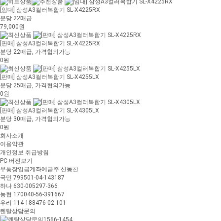
[임대] 삼성A3컬러복합기 SL-X4225RX
분당 22매급
79,000원
[판매] 삼성A3컬러복합기 SL-X4225RX
분당 22매급, 가격협의가능
0원
[판매] 삼성A3컬러복합기 SL-X4255LX
분당 25매급, 가격협의가능
0원
[판매] 삼성A3컬러복합기 SL-X4305LX
분당 30매급, 가격협의가능
0원
회사소개
이용약관
개인정보 취급방침
PC 버전보기
무통장입금계좌
예금주 신동찬
국민 799501-04-143187
하나 630-005297-366
농협 170040-56-391667
우리 114-188476-02-101
렌탈상담문의
1566-1454