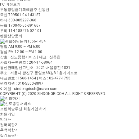
PC 버전보기
무통장입금계좌
예금주 신동찬
국민 799501-04-143187
하나 630-005297-366
농협 170040-56-391667
우리 114-188476-02-101
렌탈상담문의
1566-1454
평일 AM 9:00 ~ PM 6:00
점심 PM 12:00 ~ PM 1:00
상호 : 신도종합서비스 | 대표 : 신동찬
사업자등록번호 : 204-14-58964
통신판매업신고번호 : 2021-서울광진-1821
주소 : 서울시 광진구 동일로68길8 1층에이프로
대표번호 : 1566-1454 | 팩스 : 02-477-1755
원격지원 : 010-5500-8097
이메일 : sindongricoh@naver.com
COPYRIGHT (C) 2020 SINDONGRICOH ALL RIGHTS RESERVED.
프린텍솔루션 회원가입 하기
회원가입
임대
+
-
컬러복합기
흑백복합기
컬러프린터