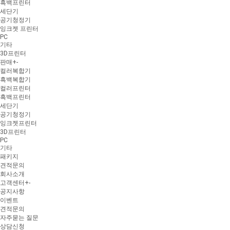
흑백프린터
세단기
공기청정기
잉크젯 프린터
PC
기타
3D프린터
판매
+
-
컬러복합기
흑백복합기
컬러프린터
흑백프린터
세단기
공기청정기
잉크젯프린터
3D프린터
PC
기타
패키지
견적문의
회사소개
고객센터
+
-
공지사항
이벤트
견적문의
자주묻는 질문
상담신청