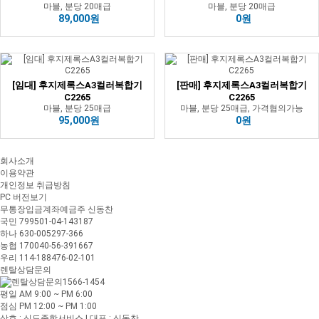
마블, 분당 20매급
마블, 분당 20매급
89,000원
0원
[임대] 후지제록스A3컬러복합기
[판매] 후지제록스A3컬러복합기
C2265
C2265
마블, 분당 25매급
마블, 분당 25매급, 가격협의가능
95,000원
0원
회사소개
이용약관
개인정보 취급방침
PC 버전보기
무통장입금계좌
예금주 신동찬
국민 799501-04-143187
하나 630-005297-366
농협 170040-56-391667
우리 114-188476-02-101
렌탈상담문의
1566-1454
평일 AM 9:00 ~ PM 6:00
점심 PM 12:00 ~ PM 1:00
상호 : 신도종합서비스 | 대표 : 신동찬