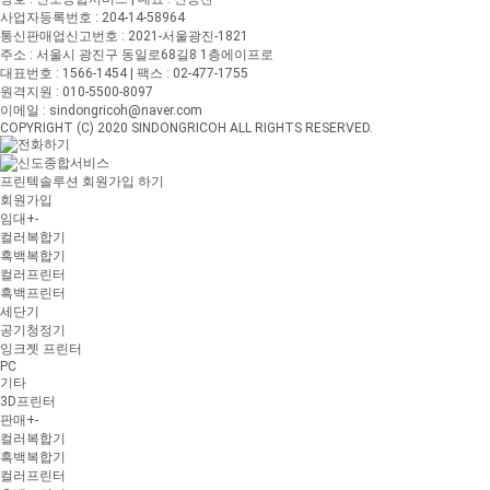
사업자등록번호 : 204-14-58964
통신판매업신고번호 : 2021-서울광진-1821
주소 : 서울시 광진구 동일로68길8 1층에이프로
대표번호 : 1566-1454 | 팩스 : 02-477-1755
원격지원 : 010-5500-8097
이메일 : sindongricoh@naver.com
COPYRIGHT (C) 2020 SINDONGRICOH ALL RIGHTS RESERVED.
프린텍솔루션 회원가입 하기
회원가입
임대
+
-
컬러복합기
흑백복합기
컬러프린터
흑백프린터
세단기
공기청정기
잉크젯 프린터
PC
기타
3D프린터
판매
+
-
컬러복합기
흑백복합기
컬러프린터