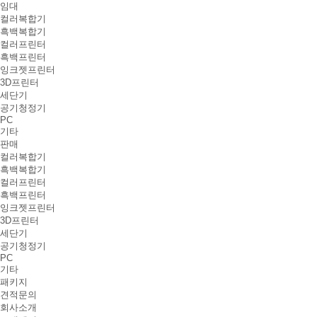
임대
컬러복합기
흑백복합기
컬러프린터
흑백프린터
잉크젯프린터
3D프린터
세단기
공기청정기
PC
기타
판매
컬러복합기
흑백복합기
컬러프린터
흑백프린터
잉크젯프린터
3D프린터
세단기
공기청정기
PC
기타
패키지
견적문의
회사소개