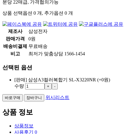
분당 22매급, 가격협의가능
상품 선택옵션 0 개, 추가옵션 0 개
제조사
삼성전자
판매가격
0원
배송비결제
무료배송
비고
최저가 맞춤상담 1566-1454
선택된 옵션
[판매] 삼성A3컬러복합기 SL-X3220NR
(+0원)
수량
+
-
위시리스트
상품 정보
상품정보
사용후기
0