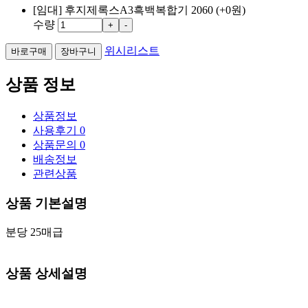
[임대] 후지제록스A3흑백복합기 2060
(+0원)
수량
+
-
위시리스트
상품 정보
상품정보
사용후기
0
상품문의
0
배송정보
관련상품
상품 기본설명
분당 25매급
상품 상세설명