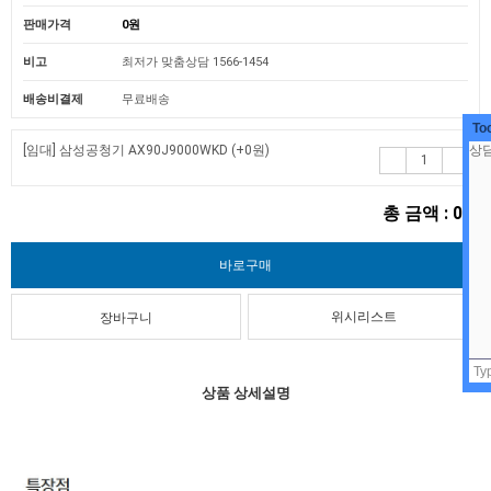
판매가격
0원
비고
최저가 맞춤상담 1566-1454
배송비결제
무료배송
To
[임대] 삼성공청기 AX90J9000WKD
(+0원)
총 금액 :
0원
위시리스트
상품 상세설명