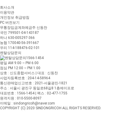
회사소개
이용약관
개인정보 취급방침
PC 버전보기
무통장입금계좌
예금주 신동찬
국민 799501-04-143187
하나 630-005297-366
농협 170040-56-391667
우리 114-188476-02-101
렌탈상담문의
1566-1454
평일 AM 9:00 ~ PM 6:00
점심 PM 12:00 ~ PM 1:00
상호 : 신도종합서비스 | 대표 : 신동찬
사업자등록번호 : 204-14-58964
통신판매업신고번호 : 2021-서울광진-1821
주소 : 서울시 광진구 동일로68길8 1층에이프로
대표번호 : 1566-1454 | 팩스 : 02-477-1755
원격지원 : 010-5500-8097
이메일 : sindongricoh@naver.com
COPYRIGHT (C) 2020 SINDONGRICOH ALL RIGHTS RESERVED.