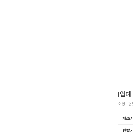
[임대
소형, 청
제조
렌탈