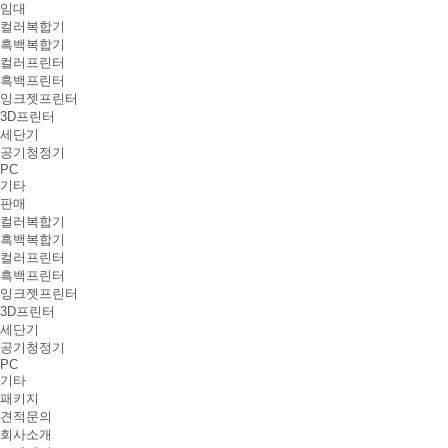
임대
컬러복합기
흑백복합기
컬러프린터
흑백프린터
잉크젯프린터
3D프린터
세단기
공기청정기
PC
기타
판매
컬러복합기
흑백복합기
컬러프린터
흑백프린터
잉크젯프린터
3D프린터
세단기
공기청정기
PC
기타
패키지
견적문의
회사소개