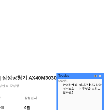
Tocplus
] 삼성공청기 AX40M3030WMD
정면적 12평형
사
삼성전자
0원
가격