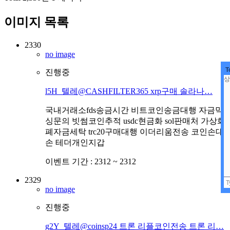
이미지 목록
2330
no image
T
진행중
l5H_텔레@CASHFILTER365 xrp구매 솔라나…
국내거래소fds송금시간 비트코인송금대행 자금믹
싱문의 빗썸코인추적 usdc현금화 sol판매처 가상화
폐자금세탁 trc20구매대행 이더리움전송 코인손대
손 테더개인지갑
이벤트 기간 :
2312 ~ 2312
2329
no image
진행중
g2Y_텔레@coinsp24 트론 리플코인전송 트론 리…