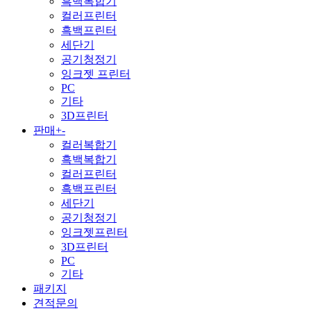
흑백복합기
컬러프린터
흑백프린터
세단기
공기청정기
잉크젯 프린터
PC
기타
3D프린터
판매
+
-
컬러복합기
흑백복합기
컬러프린터
흑백프린터
세단기
공기청정기
잉크젯프린터
3D프린터
PC
기타
패키지
견적문의