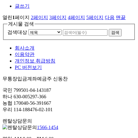
글쓰기
열린
1
페이지
2
페이지
3
페이지
4
페이지
5
페이지
다음
맨끝
게시물 검색
검색대상
회사소개
이용약관
개인정보 취급방침
PC 버전보기
무통장입금계좌
예금주 신동찬
국민 799501-04-143187
하나 630-005297-366
농협 170040-56-391667
우리 114-188476-02-101
렌탈상담문의
1566-1454