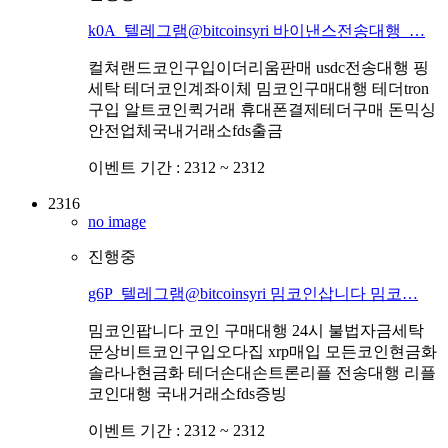
k0A_텔레그램@bitcoinsyri 바이낸스전송대행_…
컬쳐랜드코인구입이더리움판매 usdc전송대행 핑
세탁 테더코인계좌이체 밈코인구매대행 테더tron
구입 알트코인퀵거래 휴대폰결제테더구매 돈믹싱
안전업체국내거래소fds출금
이벤트 기간 :
2312 ~ 2312
2316
no image
진행중
g6P_텔레그램@bitcoinsyri 밈코인삽니다 밈코…
밈코인팝니다 코인 구매대행 24시 불법자금세탁
문상비트코인구입오다집 xrp매입 모든코인현금화
솔라나현금화 테더손대손트론리플 전송대행 리플
코인대행 국내거래소fds증빙
이벤트 기간 :
2312 ~ 2312