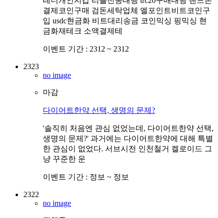
테더개인지갑 리플전송대행 trc20구매대행 핸드폰
결제코인구매 검돈세탁업체 엘포인트비트코인구
입 usdc현금화 비트대리송금 코인믹싱 핑믹싱 현
금화재테크 소액결제테
이벤트 기간 :
2312 ~ 2312
2323
no image
마감
다이어트한약 선택, 생명의 문제?
'솔직히 처음엔 관심 없었는데, 다이어트한약 선택,
생명의 문제?' 과거에는 다이어트한약에 대해 특별
한 관심이 없었다. 서브시전 인천철거 켈로이드 그
냥 꾸준한 운
이벤트 기간 :
정보 ~ 정보
2322
no image