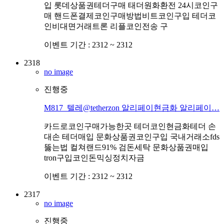
입 롯데상품권테더구매 태더원화환전 24시코인구
매 핸드폰결제코인구매방법비트코인구입 테더코
인비대면거래트론 리플코인전송 구
이벤트 기간 :
2312 ~ 2312
2318
no image
진행중
M817_텔레@tetherzon 알리페이현금화 알리페이…
카드로코인구매가능한곳 테더코인현금화테더 손
대손 테더매입 문화상품권코인구입 국내거래소fds
뚫는법 컬쳐랜드91% 검돈세탁 문화상품권매입
tron구입코인돈믹싱정치자금
이벤트 기간 :
2312 ~ 2312
2317
no image
진행중