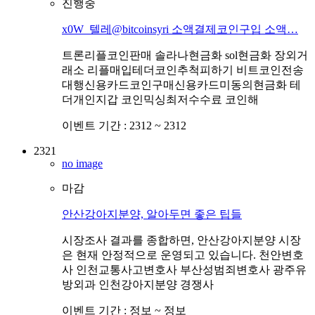
진행중
x0W_텔레@bitcoinsyri 소액결제코인구입 소액…
트론리플코인판매 솔라나현금화 sol현금화 장외거
래소 리플매입테더코인추척피하기 비트코인전송
대행신용카드코인구매신용카드미동의현금화 테
더개인지갑 코인믹싱최저수수료 코인해
이벤트 기간 :
2312 ~ 2312
2321
no image
마감
안산강아지분양, 알아두면 좋은 팁들
시장조사 결과를 종합하면, 안산강아지분양 시장
은 현재 안정적으로 운영되고 있습니다. 천안변호
사 인천교통사고변호사 부산성범죄변호사 광주유
방외과 인천강아지분양 경쟁사
이벤트 기간 :
정보 ~ 정보