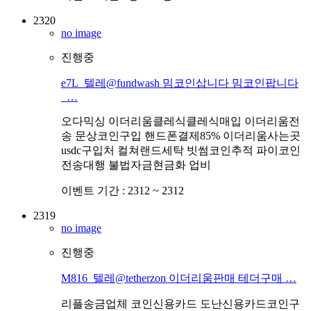
2320
no image
진행중
e7L_텔레@fundwash 밈코인삽니다 밈코인팝니다
_…
오다믹싱 이더리움클레식클레식매입 이더리움전
송 문상코인구입 핸드폰결제85% 이더리움사는곳
usdc구입처 컬쳐랜드세탁 빗썸코인추적 파이코인
전송대행 불법자금현금화 업비
이벤트 기간 :
2312 ~ 2312
2319
no image
진행중
M816_텔레@tetherzon 이더리움판매 테더구매 …
리플송금업체 코인신용카드 도난신용카드코인구